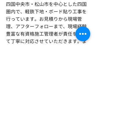
四国中央市・松山市を中心とした四国
圏内で、軽鉄下地・ボード貼り工事を
行っています。お見積りから現場管
理、アフターフォローまで、現場経験
豊富な有資格施工管理者が責任をもっ
て丁寧に対応させていただきます。ま
た、S級のカリスマ職人をはじめとし
た少数精鋭チームが高品質で、速く丁
寧な施工を叶えます。工場・マンショ
ン・老人ホーム等の民間工事から、学
校や幼稚園等の公共工事まで幅広く手
掛けるほか、改修工事も承っておりま
す。
ぜひご安心してご依頼ください！
金物工事